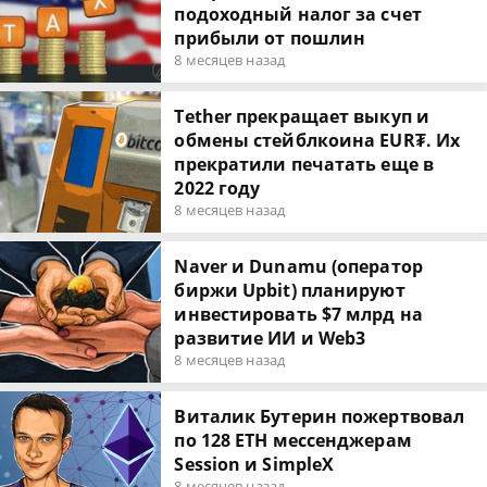
подоходный налог за счет
прибыли от пошлин
8 месяцев назад
Tether прекращает выкуп и
обмены стейблкоина EUR₮. Их
прекратили печатать еще в
2022 году
8 месяцев назад
Naver и Dunamu (оператор
биржи Upbit) планируют
инвестировать $7 млрд на
развитие ИИ и Web3
8 месяцев назад
Виталик Бутерин пожертвовал
по 128 ЕТН мессенджерам
Session и SimpleX
8 месяцев назад