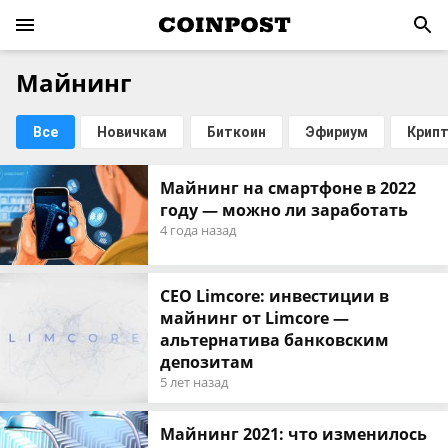
Майнинг
Все
Новичкам
Биткоин
Эфириум
Крип
Майнинг на смартфоне в 2022
году — можно ли заработать
4 года назад
CEO Limcore: инвестиции в
майнинг от Limcore —
альтернатива банковским
депозитам
5 лет назад
Майнинг 2021: что изменилось