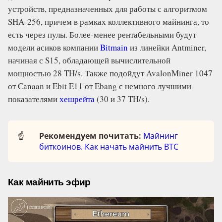
устройств, предназначенных для работы с алгоритмом
SHA-256, причем в рамках коллективного майнинга, то
есть через пулы. Более-менее рентабельными будут
модели асиков компании
Bitmain
из линейки Antminer,
начиная с S15, обладающей вычислительной
мощностью 28 TH/s. Также подойдут AvalonMiner 1047
от Canaan и Ebit E11 от Ebang с немного лучшими
показателями
хешрейта
(30 и 37 TH/s).
☝️
Рекомендуем почитать:
Майнинг
биткоинов. Как начать майнить BTC
Как майнить эфир