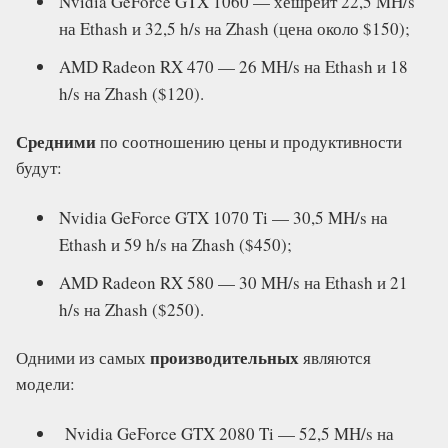
Nvidia GeForce GTX 1060 — хешрейт 22,5 MH/s
на Ethash и 32,5 h/s на Zhash (цена около $150);
AMD Radeon RX 470 — 26 MH/s на Ethash и 18
h/s на Zhash ($120).
Средними
по соотношению цены и продуктивности
будут:
Nvidia GeForce GTX 1070 Ti — 30,5 MH/s на
Ethash и 59 h/s на Zhash ($450);
AMD Radeon RX 580 — 30 MH/s на Ethash и 21
h/s на Zhash ($250).
производительных
Одними из самых
являются
модели:
Nvidia GeForce GTX 2080 Ti — 52,5 MH/s на