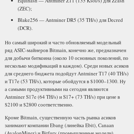
Equihash — Antminer Z11 (135 Ksol/s) для Zcash
(ZEC);
Blake256 — Antminer DR5 (35 TH/s) для Decred
(DCR).
Но самый широкий и часто обновляемый модельный
ряд ASIC-майнеров Bitmain, конечно же, предназначен
для добычи биткоина (около 10 основных поколений, по
несколько модификаций в каждом). Среди новых асиков
для среднего бюджета подойдут Antminer T17 (40 TH/s)
и T17e (53 TH/s), которые обойдутся в $1000–1300. Ну
а самыми продуктивными на сегодня являются
Antminer S17e (64 TH/s) и S17+ (73 TH/s) при цене в
$2100 и $2800 соответственно.
Кроме Bitmain, существенную часть рынка асиков
занимают компании Ebang (линейка Ebit), Canaan
(AvalonMiner) и Bitfury (промышленные модели).