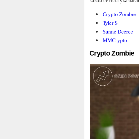
какой сигнал указыва
Crypto Zombie
Tyler S
Sunne Decree
MMCrypto
Crypto Zombie