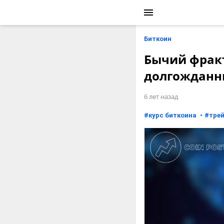
Биткоин
Бычий фракт
долгожданн
6 лет назад
#
курс биткоина
#
тре