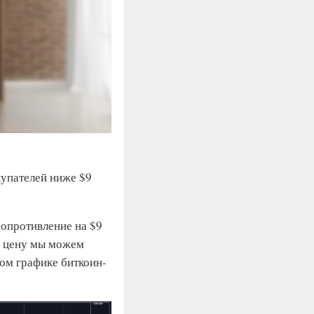
купателей ниже $9
сопротивление на $9
ту цену мы можем
ном графике биткоин-