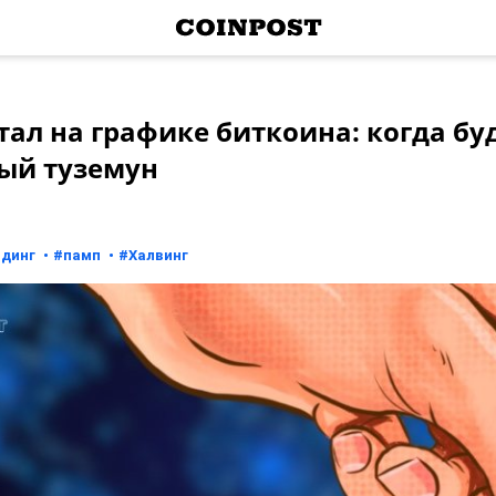
ал на графике биткоина: когда бу
ый туземун
йдинг
#
памп
#
Халвинг