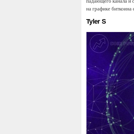
падающего канала и о
на графике биткоина 
Tyler S