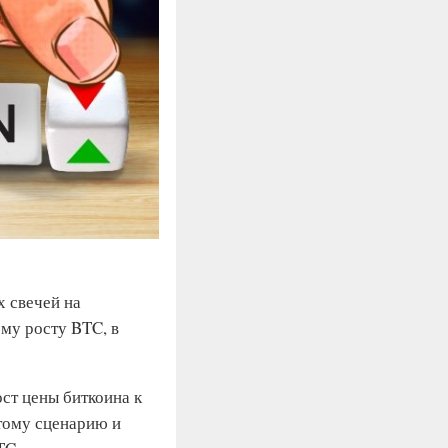
х свечей на
му росту BTC, в
ост цены биткоина к
тому сценарию и