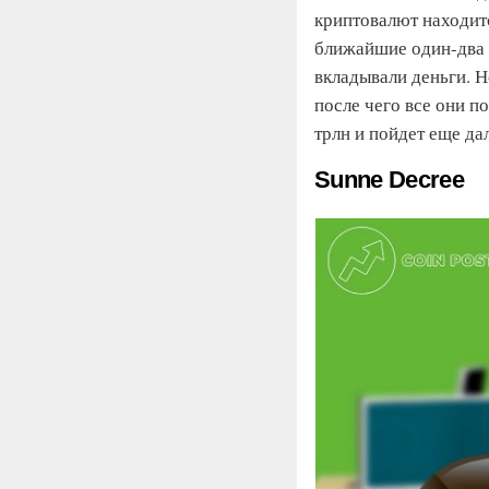
криптовалют находитс
ближайшие один-два г
вкладывали деньги. Н
после чего все они п
трлн и пойдет еще д
Sunne Decree