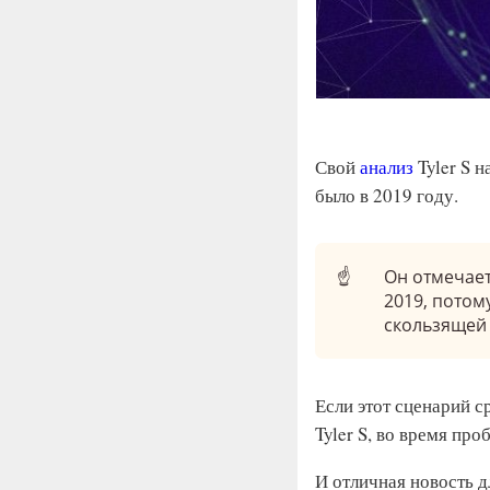
Свой
анализ
Tyler S н
было в 2019 году.
☝️
Он отмечает
2019, потом
скользящей
Если этот сценарий с
Tyler S, во время пр
И отличная новость д