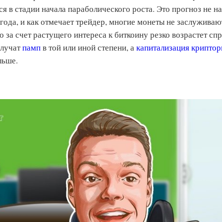
я в стадии начала параболического роста. Это прогноз не на 
ода, и как отмечает трейдер, многие монеты не заслуживают
о за счет растущего интереса к биткоину резко возрастет сп
олучат
памп
в той или иной степени, а
капитализация крипто
альше.