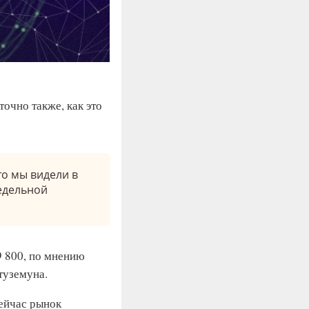
точно также, как это
то мы видели в
недельной
9 800, по мнению
 туземуна.
сейчас рынок