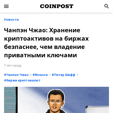
Новости
Чанпэн Чжао: Хранение
криптоактивов на биржах
безпаснее, чем владение
приватными ключами
7 лет назад
#
Чанпэн Чжао
#
Binance
#
Питер Шифф
#
биржи криптовалют