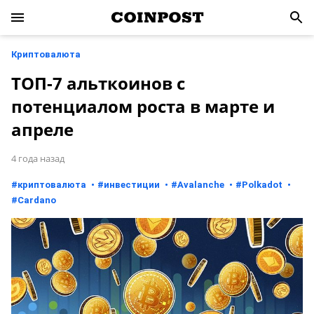
Криптовалюта
ТОП-7 альткоинов с
потенциалом роста в марте и
апреле
4 года назад
#
криптовалюта
#
инвестиции
#
Avalanche
#
Polkadot
#
Cardano