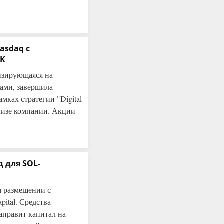
asdaq с
NK
изирующаяся на
ами, завершила
мках стратегии "Digital
елизе компании. Акции
д для SOL-
ом размещении с
apital. Средства
аправит капитал на