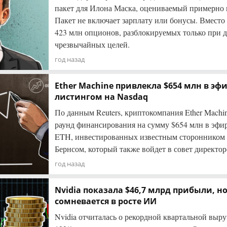
пакет для Илона Маска, оцениваемый примерно в 
Пакет не включает зарплату или бонусы. Вместо
423 млн опционов, разблокируемых только при 
чрезвычайных целей.
год назад
Ether Machine привлекла $654 млн в эф
листингом на Nasdaq
По данным Reuters, криптокомпания Ether Machi
раунд финансирования на сумму $654 млн в эфир
ETH, инвестированных известным сторонником
Бернсом, который также войдет в совет директо
год назад
Nvidia показала $46,7 млрд прибыли, н
сомневается в росте ИИ
Nvidia отчиталась о рекордной квартальной выруч