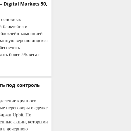
Digital Markets 50,
5 основных
й блокчейна и
с блокчейн-компанией
ованную версию индекса
обеспечить
ать более 5% веса в
ять под контроль
зделение крупного
ые переговоры о сделке
биржи Upbit. По
твенные акции, которыми
mu в дочернюю