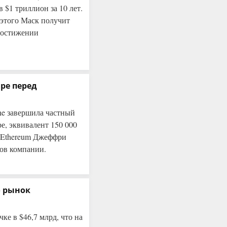
$1 триллион за 10 лет.
 этого Маск получит
достижении
ире перед
ne завершила частный
е, эквивалент 150 000
 Ethereum Джеффри
ров компании.
о рынок
ке в $46,7 млрд, что на