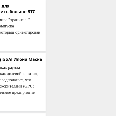
 для
ить больше BTC
мире "хранитель"
 выпуска
, который ориентирован
 в xAI Илона Маска
мках раунда
как долевой капитал,
предполагает, что
ускорителями (GPU)
иальное предприятие