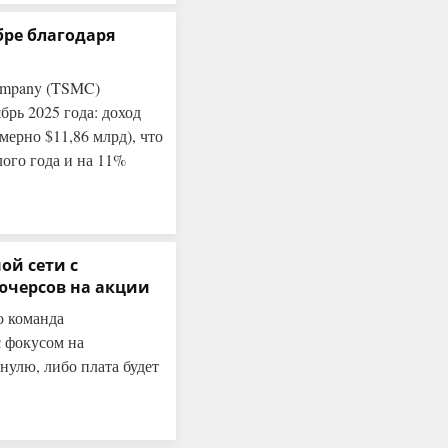
бре благодаря
Company (TSMC)
брь 2025 года: доход
мерно $11,86 млрд), что
ого года и на 11%
ой сети с
черсов на акции
о команда
с фокусом на
нулю, либо плата будет