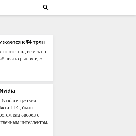
ижается к $4 трлн
х торгов поднялись на
приблизило рыночную
Nvidia
Nvidia в третьем
Macro LLC, было
остом разговоров о
ственным интеллектом.