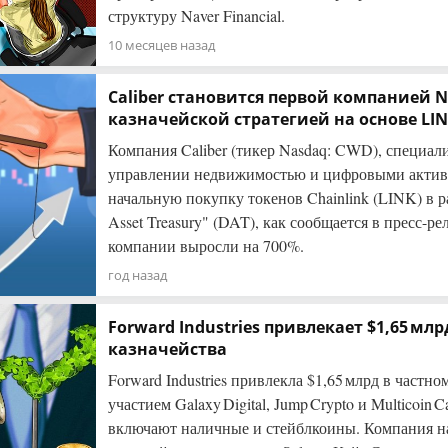
структуру Naver Financial.
10 месяцев назад
Caliber становится первой компанией N
казначейской стратегией на основе LI
Компания Caliber (тикер Nasdaq: CWD), специал
управлении недвижимостью и цифровыми актив
начальную покупку токенов Chainlink (LINK) в ра
Asset Treasury" (DAT), как сообщается в пресс-р
компании выросли на 700%.
год назад
Forward Industries привлекает $1,65 млр
казначейства
Forward Industries привлекла $1,65 млрд в частн
участием Galaxy Digital, Jump Crypto и Multicoin C
включают наличные и стейблкоины. Компания н