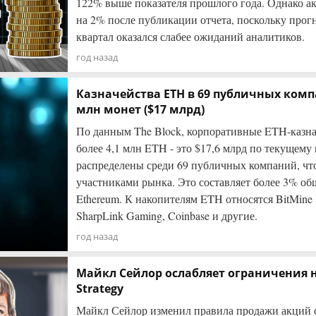
122% выше показателя прошлого года. Однако а
на 2% после публикации отчета, поскольку прог
квартал оказался слабее ожиданий аналитиков.
год назад
Казначейства ETH в 69 публичных комп
млн монет ($17 млрд)
По данным The Block, корпоративные ETH-казн
более 4,1 млн ETH - это $17,6 млрд по текущему
распределены среди 69 публичных компаний, чт
участниками рынка. Это составляет более 3% о
Ethereum. К накопителям ETH относятся BitMine I
SharpLink Gaming, Coinbase и другие.
год назад
Майкл Сейлор ослабляет ограничения 
Strategy
Майкл Сейлор изменил правила продажи акций 