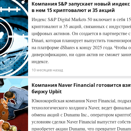
Компания S&P запускает новый индекс – 
в нем 15 криптовалют и 35 акций
Индекс S&P Digital Markets 50 включает в себя 1
криптовалют и 35 акций, связанных с индустрие
цифровых активов. Он создается в партнерстве 
Dinari, которая планирует выпустить токенизир
на платформе dShares к концу 2025 года. Чтобы 
диверсификацию, ни один актив не сможет заним
индексе.
10 месяцев назад
Компания Naver Financial готовится вз
биржу Upbit
Южнокорейская компания Naver Financial, подра
технологического холдинга Naver, ведет финальн
обмена акций с Dunamu Inc., оператором крипто
условиям сделки Naver Financial выпустит собс
приобретет акции Dunamu, что превратит Duna