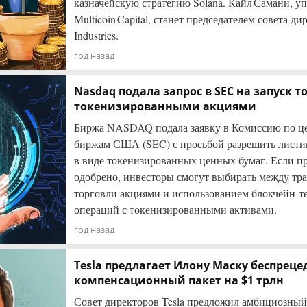
казначейскую стратегию Solana. Кайл Самани, 
Multicoin Capital, станет председателем совета д
Industries.
год назад
Nasdaq подала запрос в SEC на запуск т
токенизированными акциями
Биржа NASDAQ подала заявку в Комиссию по ц
биржам США (SEC) с просьбой разрешить листи
в виде токенизированных ценных бумаг. Если п
одобрено, инвесторы смогут выбирать между т
торговли акциями и использованием блокчейн-т
операций с токенизированными активами.
год назад
Tesla предлагает Илону Маску беспрец
компенсационный пакет на $1 трлн
Совет директоров Tesla предложил амбициозны