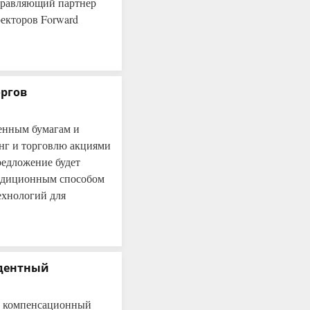
управляющий партнер
иректоров Forward
оргов
енным бумагам и
нг и торговлю акциями
редложение будет
радиционным способом
ехнологий для
едентный
й компенсационный