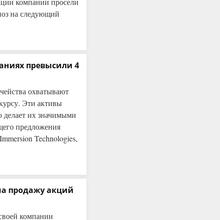
кции компании просели
ноз на следующий
аниях превысили 4
ачейства охватывают
 курсу. Эти активы
о делает их значимыми
бщего предложения
mmersion Technologies,
на продажу акций
своей компании