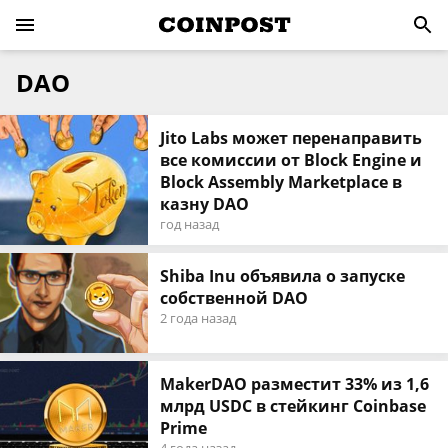
DAO
Jito Labs может перенаправить
все комиссии от Block Engine и
Block Assembly Marketplace в
казну DAO
год назад
Shiba Inu объявила о запуске
собственной DAO
2 года назад
MakerDAO разместит 33% из 1,6
млрд USDC в стейкинг Coinbase
Prime