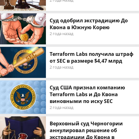
2 года назад
Суд одобрил экстрадицию До
Квона в Южную Корею
2 года назад
Terraform Labs получила штраф
от SEC в размере $4,47 млрд
2 года назад
Суд США признал компанию
Terraform Labs и До Квона
виновными по иску SEC
2 года назад
Верховный суд Черногории
аннулировал решение об
экстрадиции До Квона в