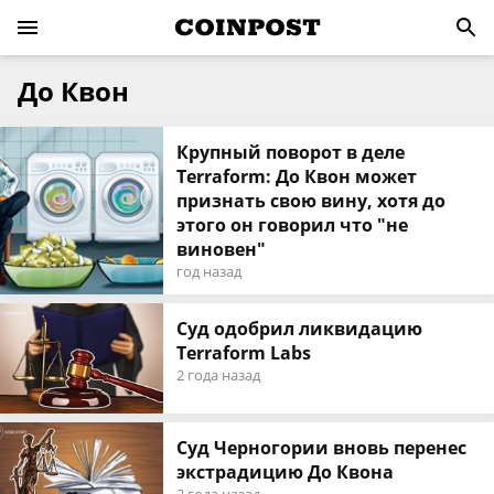
До Квон
Крупный поворот в деле
Terraform: До Квон может
признать свою вину, хотя до
этого он говорил что "не
виновен"
год назад
Суд одобрил ликвидацию
Terraform Labs
2 года назад
Суд Черногории вновь перенес
экстрадицию До Квона