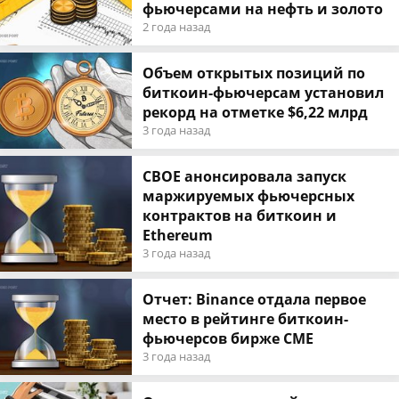
фьючерсами на нефть и золото
2 года назад
Объем открытых позиций по
биткоин-фьючерсам установил
рекорд на отметке $6,22 млрд
3 года назад
CBOE анонсировала запуск
маржируемых фьючерсных
контрактов на биткоин и
Ethereum
3 года назад
Отчет: Binance отдала первое
место в рейтинге биткоин-
фьючерсов бирже CME
3 года назад