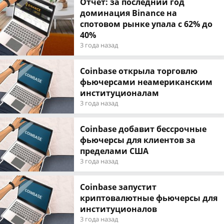
Отчет: за последний год
доминация Binance на
спотовом рынке упала с 62% до
40%
3 года назад
Coinbase открыла торговлю
фьючерсами неамериканским
институционалам
3 года назад
Coinbase добавит бессрочные
фьючерсы для клиентов за
пределами США
3 года назад
Coinbase запустит
криптовалютные фьючерсы для
институционалов
3 года назад