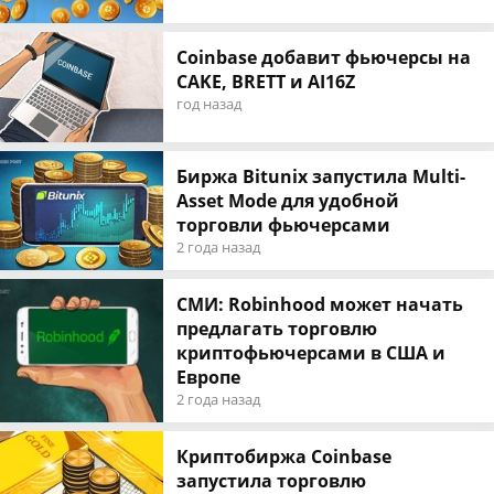
Coinbase добавит фьючерсы на
CAKE, BRETT и AI16Z
год назад
Биржа Bitunix запустила Multi-
Asset Mode для удобной
торговли фьючерсами
2 года назад
СМИ: Robinhood может начать
предлагать торговлю
криптофьючерсами в США и
Европе
2 года назад
Криптобиржа Coinbase
запустила торговлю