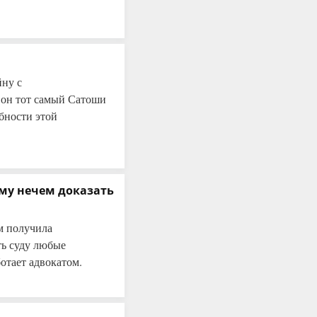
йну с
о он тот самый Сатоши
бности этой
ему нечем доказать
м получила
ть суду любые
отает адвокатом.