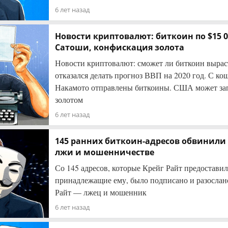
6 лет назад
Новости криптовалют: биткоин по $15 0
Сатоши, конфискация золота
Новости криптовалют: сможет ли биткоин выраст
отказался делать прогноз ВВП на 2020 год. С к
Накамото отправлены биткоины. США может зап
золотом
6 лет назад
145 ранних биткоин-адресов обвинили 
лжи и мошенничестве
Со 145 адресов, которые Крейг Райт предоставил
принадлежащие ему, было подписано и разослано
Райт — лжец и мошенник
6 лет назад