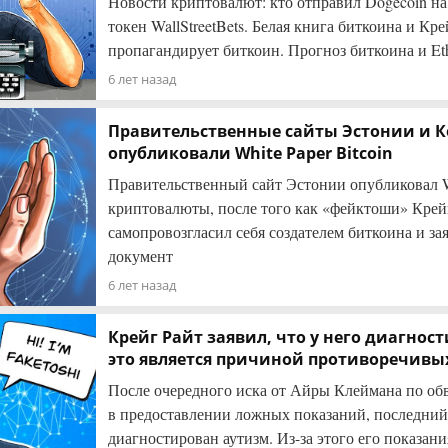
Новости криптовалют: кто отправил Dogecoin на
токен WallStreetBets. Белая книга биткоина и Кр
пропагандирует биткоин. Прогноз биткоина и Et
6 лет назад
Правительственные сайты Эстонии и 
опубликовали White Paper Bitcoin
Правительственный сайт Эстонии опубликовал W
криптовалюты, после того как «фейктоши» Крей
самопровозгласил себя создателем биткоина и зая
документ
6 лет назад
Крейг Райт заявил, что у него диагнос
это является причиной противоречивы
После очередного иска от Айры Клеймана по об
в предоставлении ложных показаний, последний 
диагностирован аутизм. Из-за этого его показа