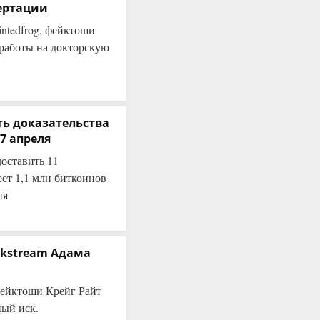
сертации
ntedfrog, фейктоши
 работы на докторскую
ть доказательства
7 апреля
оставить 11
еет 1,1 млн биткоинов
ня
ckstream Адама
 фейктоши Крейг Райт
ный иск.