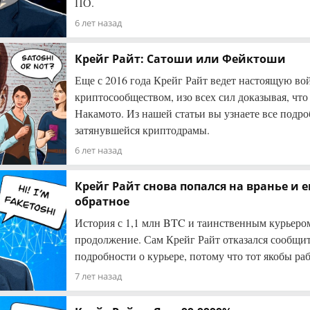
ПО.
6 лет назад
Крейг Райт: Сатоши или Фейктоши
Еще с 2016 года Крейг Райт ведет настоящую во
криптосообществом, изо всех сил доказывая, чт
Накамото. Из нашей статьи вы узнаете все подро
затянувшейся криптодрамы.
6 лет назад
Крейг Райт снова попался на вранье и 
обратное
История с 1,1 млн BTC и таинственным курьеро
продолжение. Сам Крейг Райт отказался сообщи
подробности о курьере, потому что тот якобы раб
7 лет назад