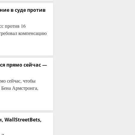
ие в суде против
с против 16
н требовал компенсацию
ся прямо сейчас —
мо сейчас, чтобы
т Бена Армстронга,
 WallStreetBets,