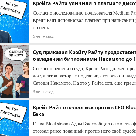
Крейга Райта уличили в плагиате дис
Согласно исследованию пользователя Medium Pai
Крейг Райт использовал плагиат при написании
степень.
6 лет назад
Суд приказал Крейгу Райту предостави
о владении биткоинами Накамото до 1
Согласно решению суда, Крейг Райт должен пред
документов, которые подтверждают, что он влад
Сатоши Накамото. На это у Райта есть еще три д
6 лет назад
Крейг Райт отозвал иск против CEO Blo
Бэка
Глава Blockstream Адам Бэк сообщил о том, что
отозвал ранее поданный против него свой судеб