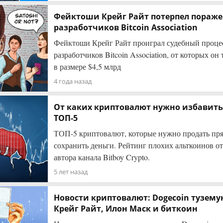
Фейктоши Крейг Райт потерпел поражен
разработчиков Bitcoin Association
Фейктоши Крейг Райт проиграл судебный процес
разработчиков Bitcoin Association, от которых о
в размере $4,5 млрд
4 года назад
От каких криптовалют нужно избавить
ТОП-5
ТОП-5 криптовалют, которые нужно продать пря
сохранить деньги. Рейтинг плохих альткоинов о
автора канала Bitboy Crypto.
5 лет назад
Новости криптовалют: Dogecoin туземун,
Крейг Райт, Илон Маск и биткоин