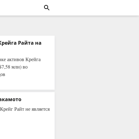
Крейга Райта на
ке активов Крейга
$7,58 млн) во
дов
Накамото
Крейг Райт не является