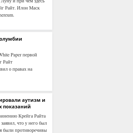
 Луну и при чем здесь
ейг Райт. Илон Маск
hereum.
Колумбии
hite Paper первой
г Райт
вил о правах на
тировали аутизм и
х показаний
винению Крейга Райта
заявил, что у него был
ния были противоречивы