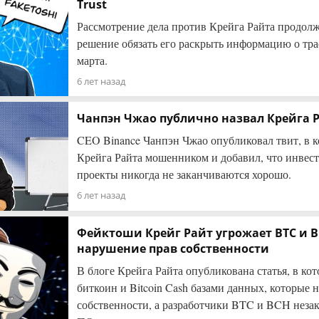
Trust
Рассмотрение дела против Крейга Райта продолж
решение обязать его раскрыть информацию о траст
марта.
6 лет назад
Чанпэн Чжао публично назвал Крейга
CEO Binance Чанпэн Чжао опубликовал твит, в к
Крейга Райта мошенником и добавил, что инвес
проекты никогда не заканчиваются хорошо.
6 лет назад
Фейктоши Крейг Райт угрожает BTC и B
нарушение прав собственности
В блоге Крейга Райта опубликована статья, в ко
биткоин и Bitcoin Cash базами данных, которые н
собственности, а разработчики BTC и BCH неза