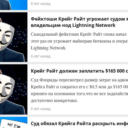
6 лет назад
Фейктоши Крейг Райт угрожает судом
владельцам нод Lightning Network
Скандальный фейктоши Крейг Райт снова начал п
этот раз он угрожает майнерам биткоина и опера
Lightning Network.
6 лет назад
Крейг Райт должен заплатить $165 000
Суд Флориды пересмотрел размер затрат на адвок
Крейга Райт и сократил его с $0,5 млн до $165 0
принято на основании того,что не все ходатайст
достаточно конкретики.
6 лет назад
Суд обязал Крейга Райта раскрыть инф