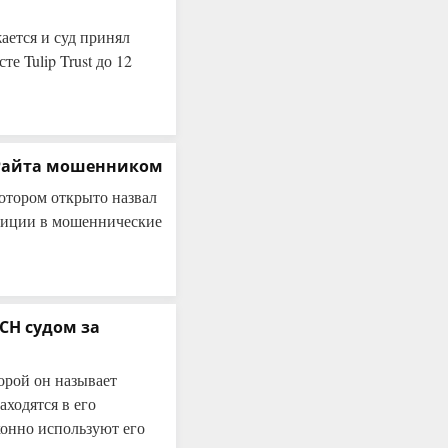
ается и суд принял
е Tulip Trust до 12
 Райта мошенником
отором открыто назвал
тиции в мошеннические
CH судом за
торой он называет
аходятся в его
конно используют его