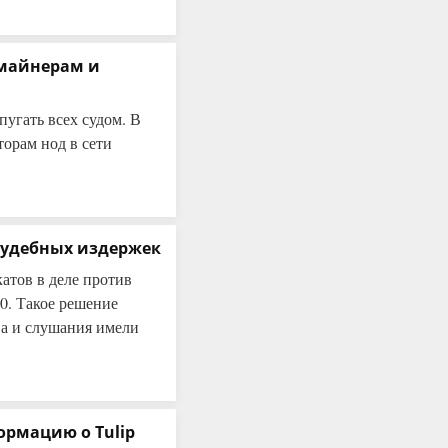
 майнерам и
угать всех судом. В
торам нод в сети
 судебных издержек
атов в деле против
00. Такое решение
ва и слушания имели
ормацию о Tulip