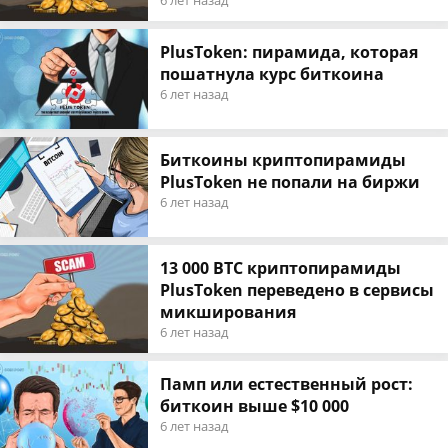
6 лет назад
PlusToken: пирамида, которая
пошатнула курс биткоина
6 лет назад
Биткоины криптопирамиды
PlusToken не попали на биржи
6 лет назад
13 000 BTC криптопирамиды
PlusToken переведено в сервисы
микширования
6 лет назад
Памп или естественный рост:
биткоин выше $10 000
6 лет назад