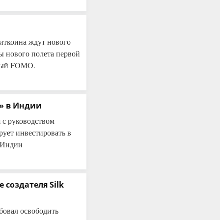
иткоина ждут нового
ы нового полета первой
щный FOMO.
» в Индии
 с руководством
рует инвестировать в
в Индии
 создателя Silk
бовал освободить