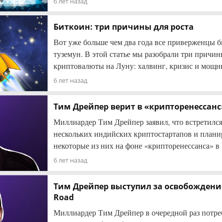
6 лет назад
Биткоин: три причины для роста
Вот уже больше чем два года все приверженцы б
туземун. В этой статье мы разобрали три причин
криптовалюты на Луну: халвинг, кризис и мо
6 лет назад
Тим Дрейпер верит в «крипторенессанс
Миллиардер Тим Дрейпер заявил, что встретился
нескольких индийских криптостартапов и плани
некоторые из них на фоне «крипторенессанса» 
6 лет назад
Тим Дрейпер выступил за освобождение
Road
Миллиардер Тим Дрейпер в очередной раз потре