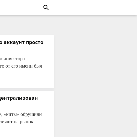
го аккаунт просто
r инвестора
го от его имени был
централизован
пу, «киты» обрушили
влияют на рынок