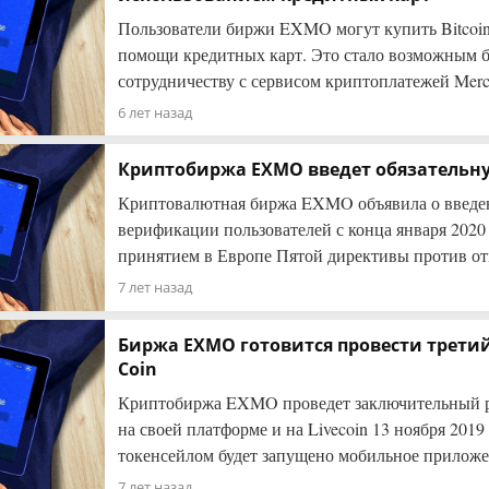
Пользователи биржи EXMO могут купить Bitcoin
помощи кредитных карт. Это стало возможным б
сотрудничеству с сервисом криптоплатежей Merc
6 лет назад
Криптобиржа EXMO введет обязатель
Криптовалютная биржа EXMO объявила о введен
верификации пользователей с конца января 2020 
принятием в Европе Пятой директивы против о
7 лет назад
Биржа EXMO готовится провести третий
Coin
Криптобиржа EXMO проведет заключительный 
на своей платформе и на Livecoin 13 ноября 2019 
токенсейлом будет запущено мобильное прилож
7 лет назад