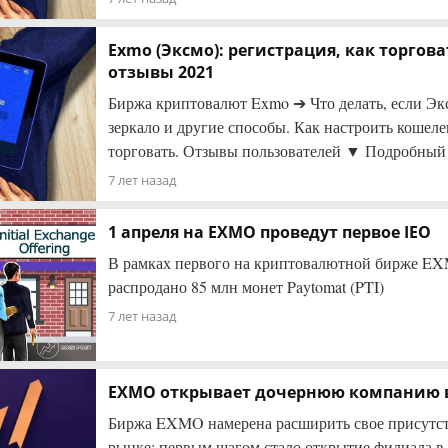
Exmo (Эксмо): регистрация, как торгова
отзывы 2021
Биржа криптовалют Exmo ➔ Что делать, если Экс
зеркало и другие способы. Как настроить кошеле
торговать. Отзывы пользователей ▼ Подробный 
7 лет назад
1 апреля на EXMO проведут первое IEO
В рамках первого на криптовалютной бирже EX
распродано 85 млн монет Paytomat (PTI)
7 лет назад
EXMO открывает дочернюю компанию 
Биржа EXMO намерена расширить свое присутст
рынке: первым шагом стало открытие филиала в