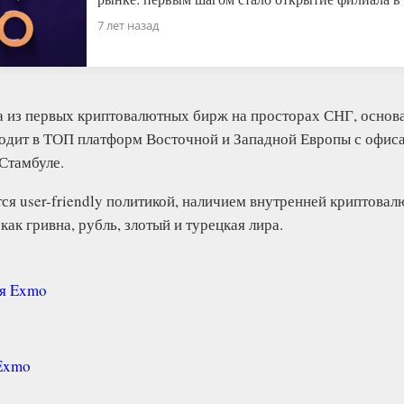
7 лет назад
 из первых криптовалютных бирж на просторах СНГ, основа
одит в ТОП платформ Восточной и Западной Европы с офиса
Стамбуле.
ся user-friendly политикой, наличием внутренней криптова
как гривна, рубль, злотый и турецкая лира.
ия Exmo
о
 Exmo