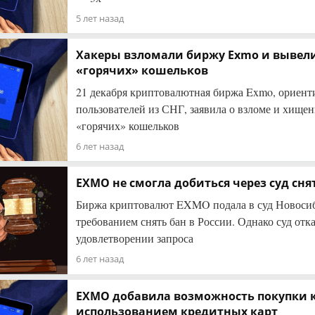
5 лет назад
Хакеры взломали биржу Exmo и вывели
«горячих» кошельков
21 декабря криптовалютная биржа Exmo, ориент
пользователей из СНГ, заявила о взломе и хищен
«горячих» кошельков
6 лет назад
EXMO не смогла добиться через суд сня
Биржа криптовалют EXMO подала в суд Новосиб
требованием снять бан в России. Однако суд отк
удовлетворении запроса
6 лет назад
EXMO добавила возможность покупки 
использованием кредитных карт