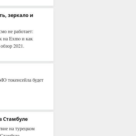
ть, зеркало и
мо не работает:
к на Exmo и как
обзор 2021.
MO токенсейла будет
в Стамбуле
вие на турецком
 Стамбуле