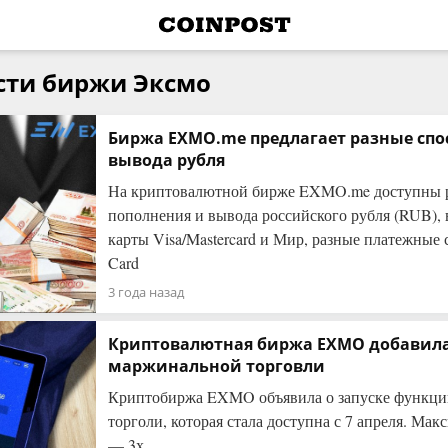
сти биржи Эксмо
Биржа EXMO.me предлагает разные спо
вывода рубля
На криптовалютной бирже EXMO.me доступны 
пополнения и вывода российского рубля (RUB), 
карты Visa/Mastercard и Мир, разные платежные
Card
3 года назад
Криптовалютная биржа EXMO добавил
маржинальной торговли
Криптобиржа EXMO объявила о запуске функц
торголи, которая стала доступна с 7 апреля. Ма
— 3х