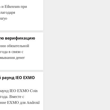
 и Ethereum при
лагодаря
uryo
ную верификацию
ии обязательной
года в связи с
тмывания денег
 раунд IEO EXMO
раунд IEO EXMO Coin
года. Вместе с
ение EXMO для Android