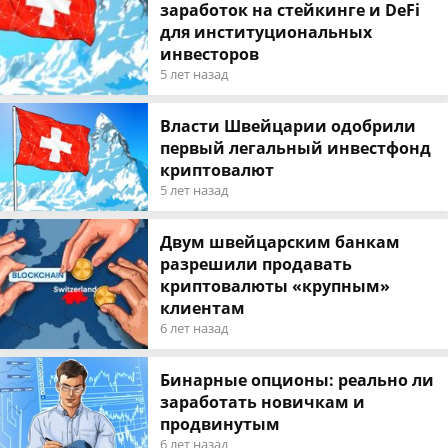
заработок на стейкинге и DeFi
для институциональных
инвесторов
5 лет назад
Власти Швейцарии одобрили
первый легальный инвестфонд
криптовалют
5 лет назад
Двум швейцарским банкам
разрешили продавать
криптовалюты «крупным»
клиентам
6 лет назад
Бинарные опционы: реально ли
заработать новичкам и
продвинутым
6 лет назад