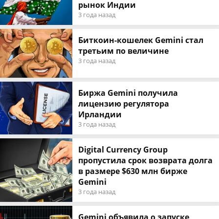
рынок Индии
3 года назад
Биткоин-кошелек Gemini стал
третьим по величине
3 года назад
Биржа Gemini получила
лицензию регулятора
Ирландии
3 года назад
Digital Currency Group
пропустила срок возврата долга
в размере $630 млн бирже
Gemini
3 года назад
Gemini объявила о запуске